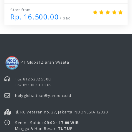
Start from
Rp. 16.500.00
/ pax
PT Global Ziarah Wisata
+62 812 5232 5500
,
+62 851 0013 3336
holyglobaltour@yahoo.co.id
Jl. RC Veteran no. 27, Jakarta INDONESIA 12330
Senin - Sabtu:
09:00 - 17:00 WIB
Minggu & Hari Besar:
TUTUP